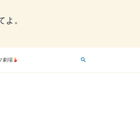
てよ。
検
マ劇場
索