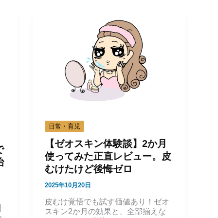
日常・育児
【ゼオスキン体験談】2か月
で
使ってみた正直レビュー。皮
治
むけたけど後悔ゼロ
2025年10月20日
皮むけ覚悟でも試す価値あり！ゼオ
計
スキン2か月の効果と、全部揃えな
つ