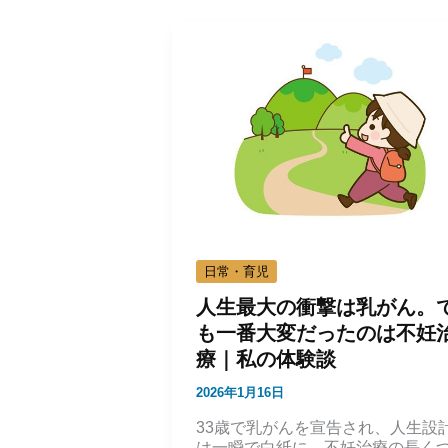
日常・育児
人生最大の衝撃は乳がん。
も一番大変だったのは不妊
療｜私の体験談
2026年1月16日
33歳で乳がんを宣告され、人生設
は一瞬で白紙に。不妊治療の長く