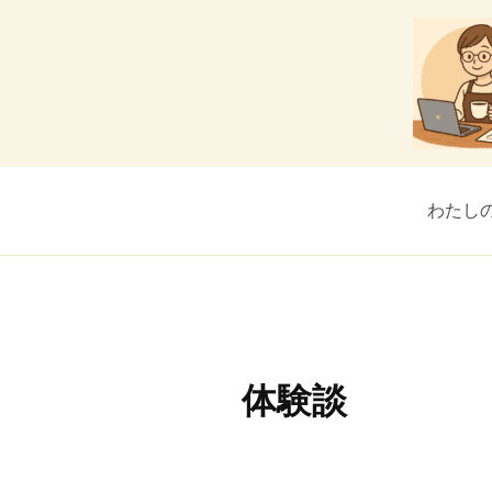
内
容
を
ス
キ
ッ
プ
わたし
体験談