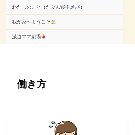
内
わたしのこと（たぶん寝不足
）
容
を
ス
我が家へようこそ
キ
ッ
派遣ママ劇場
プ
働き方