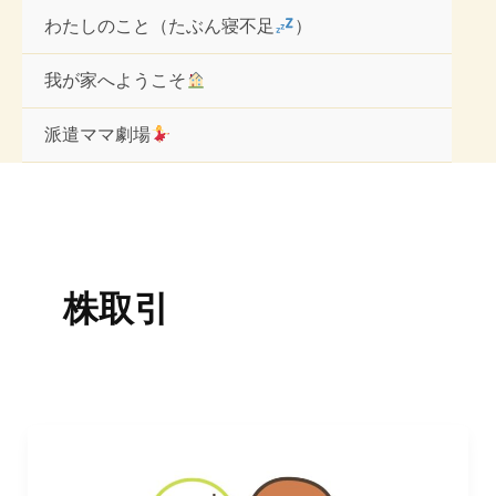
内
わたしのこと（たぶん寝不足
）
容
を
ス
我が家へようこそ
キ
ッ
派遣ママ劇場
プ
株取引