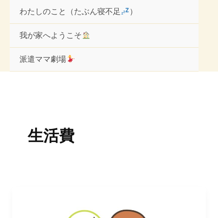
内
わたしのこと（たぶん寝不足
）
容
を
ス
我が家へようこそ
キ
ッ
派遣ママ劇場
プ
生活費