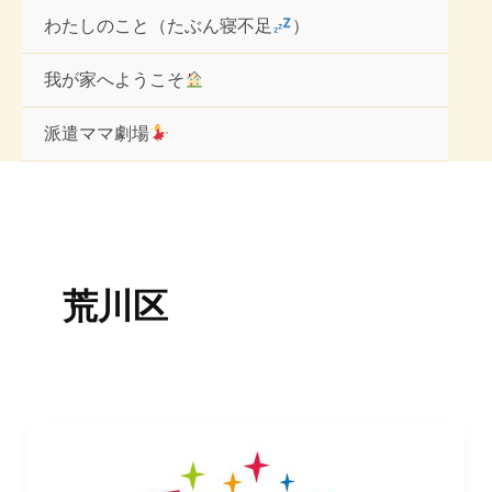
内
わたしのこと（たぶん寝不足
）
容
を
ス
我が家へようこそ
キ
ッ
派遣ママ劇場
プ
荒川区