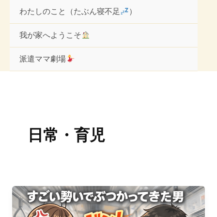
内
わたしのこと（たぶん寝不足
）
容
を
ス
我が家へようこそ
キ
ッ
派遣ママ劇場
プ
日常・育児